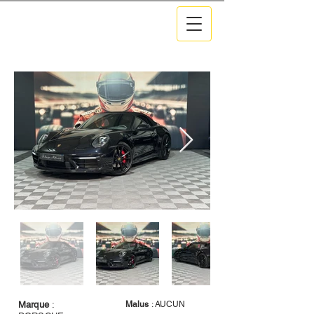
Marque
:
Malus
: AUCUN