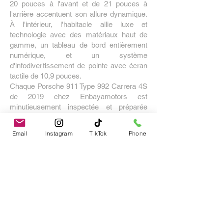
20 pouces à l'avant et de 21 pouces à
l'arrière accentuent son allure dynamique.
À l'intérieur, l'habitacle allie luxe et
technologie avec des matériaux haut de
gamme, un tableau de bord entièrement
numérique, et un système
d'infodivertissement de pointe avec écran
tactile de 10,9 pouces.
Chaque Porsche 911 Type 992 Carrera 4S
de 2019 chez Enbayamotors est
minutieusement inspectée et préparée
pour garantir une qualité irréprochable. Nos
experts passionnés sont disponibles pour
Email
Instagram
TikTok
Phone
vous fournir des conseils personnalisés et
vous guider dans l'acquisition de ce chef-
d'œuvre automobile, symbole d'excellence
et de performance.
Venez nous voir !