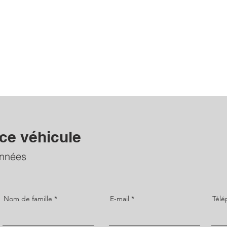
 ce véhicule
onnées
Nom de famille
E-mail
Tél