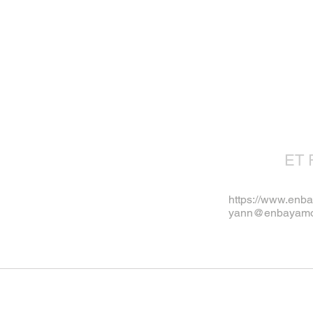
ET 
https://www.enb
yann@enbayamo