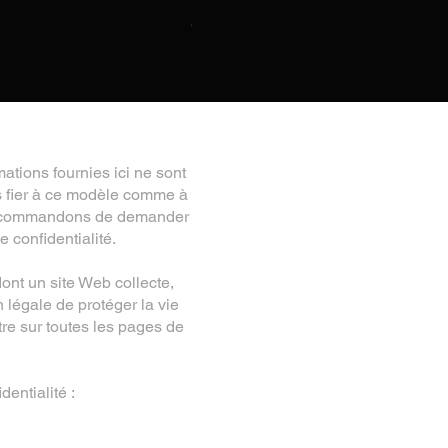
ations fournies ici ne sont
s fier à ce modèle comme à
 recommandons de demander
 confidentialité.
dont un site Web collecte,
n légale de protéger la vie
ître sur toutes les pages de
entialité :