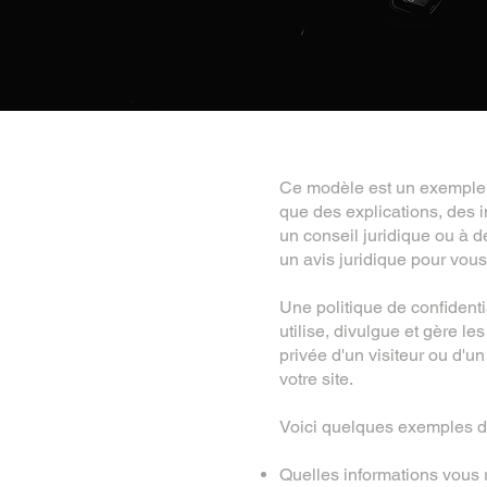
Ce modèle est un exemple de
que des explications, des
un conseil juridique ou à
un avis juridique pour vous
Une politique de confidenti
utilise, divulgue et gère le
privée d'un visiteur ou d'un
votre site.
Voici quelques exemples de
Quelles informations vous 