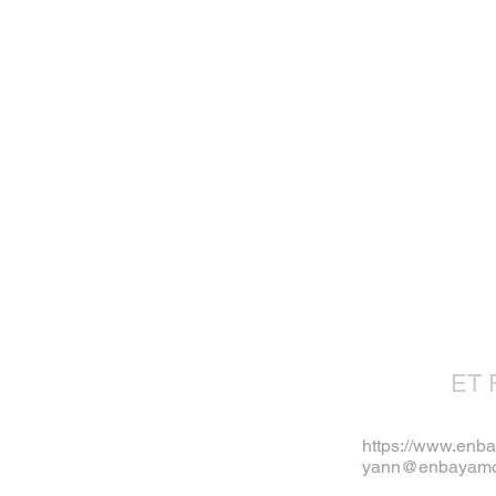
ET 
https://www.enb
yann@enbayamo